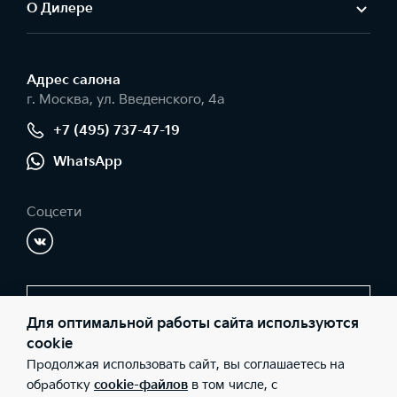
О Дилере
Адрес салонa
г. Москва, ул. Введенского, 4а
+7 (495) 737-47-19
WhatsApp
Соцсети
Заказать звонок
Для оптимальной работы сайта используются
cookie
Продолжая использовать сайт, вы соглашаетесь на
© 2026 Юридические лица ООО "СИМ-Сервис" (Фактический
обработку
cookie-файлов
в том числе, с
адрес: г. Москва, ул. Введенского, 4а; Телефон: +7 (495) 737-47-