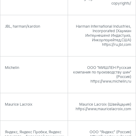
copyrights/
JBL, harman/kardon
Harman International Industries,
Incorporated (Харман
Интернешенл Индастриз,
Инкорпорейтед,США)
https://ru.jbl.com
Michelin
ООО "МИШЛЕН Русская
компания по производству шин"
(Россия)
https://www.michelin.ru
Maurice Lacroix
Maurice Lacroix (Швейцария)
https://www.mauricelacroix.com
Яндекс, Яндекс Пробки, Яндекс
ООО “Яндекс” (Россия)