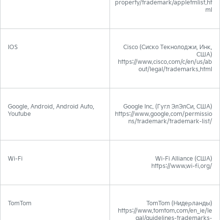
property/trademark/appletmlist.ht
ml
IOS
Cisco (Сиско Текнолоджи, Инк,
США)
https://www.cisco.com/c/en/us/ab
out/legal/trademarks.html
Google, Android, Android Auto,
Google Inc. (Гугл ЭлЭлСи, США)
Youtube
https://www.google.com/permissio
ns/trademark/trademark-list/
Wi-Fi
Wi-Fi Alliance (США)
https://www.wi-fi.org/
TomTom
TomTom (Нидерланды)
https://www.tomtom.com/en_ie/le
gal/guidelines-trademarks-