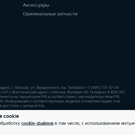
Аксессуары
Оригинальные запчасти
с: г. Москва, ул. Введенского, 4а; Телефон: +7 (495) 737-47-19;
СНГ» (Фактический адрес: г.Москва, Валовая 26; Телефон: 8 800 301
ьность на территории РФ в соответствии с законодательством РФ.
Ф. Информация о соответствующих моделях и комплектациях и их
 доступна у дилеров Kia.
я cookie
х
Карта сайта
 обработку
cookie-файлов
в том числе, с использованием метри