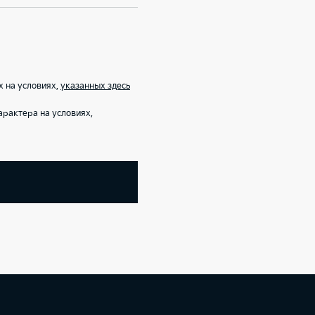
х на условиях,
указанных здесь
рактера на условиях,