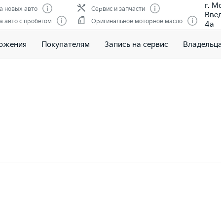
г. М
 новых авто
Сервис и запчасти
Введ
 авто с пробегом
Оригинальное моторное масло
4а
ожения
Покупателям
Запись на сервис
Владельц