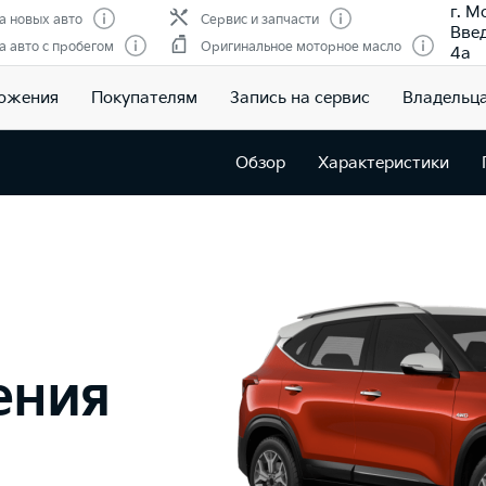
г. М
 новых авто
Сервис и запчасти
Введ
 авто с пробегом
Оригинальное моторное масло
4а
ожения
Покупателям
Запись на сервис
Владельц
Обзор
Характеристики
ения