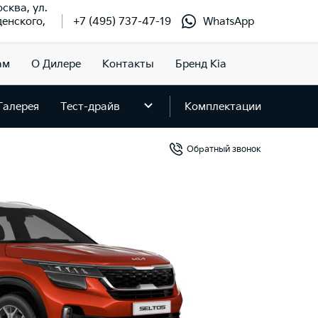
осква, ул.
енского,
+7 (495) 737-47-19
WhatsApp
ам
О Дилере
Контакты
Бренд Kia
Галерея
Тест-драйв
Комплектации
Обратный звонок