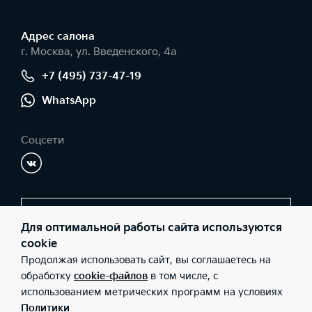
Адрес салонa
г. Москва, ул. Введенского, 4а
+7 (495) 737-47-19
WhatsApp
Соцсети
Заказать звонок
Для оптимальной работы сайта используются
cookie
Продолжая использовать сайт, вы соглашаетесь на
© 2026 Юридические лица ООО "СИМ-Сервис" (Фактический
обработку
cookie-файлов
в том числе, с
адрес: г. Москва, ул. Введенского, 4а; Телефон: +7 (495) 737-47-
использованием метрических программ на условиях
19; ИНН: 7726458509; ОГРН: 1197746608795), ООО «Киа Россия и
СНГ» (Фактический адрес: г.Москва, Валовая 26; Телефон: 8 800
Политики