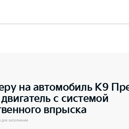
еру на автомобиль
K9 Пр
двигатель с системой
твенного впрыска
ы для заполнения