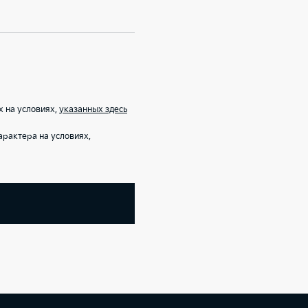
х на условиях,
указанных здесь
рактера на условиях,