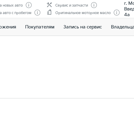
г. М
 новых авто
Сервис и запчасти
Введ
 авто с пробегом
Оригинальное моторное масло
4а
ожения
Покупателям
Запись на сервис
Владельц