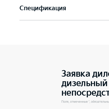
Спецификация
Заявка дил
дизельный 
непосредс
Поля, отмеченные *, обязательн