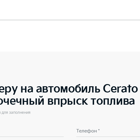
еру на автомобиль
Cerat
точечный впрыск топлива
ы для заполнения
Телефон *