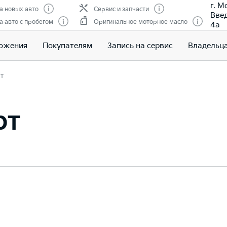
г. М
 новых авто
Сервис и запчасти
Введ
 авто с пробегом
Оригинальное моторное масло
4а
ожения
Покупателям
Запись на сервис
Владельц
т
рт