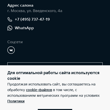
Адрес салонa
г. Москва, ул. Введенского, 4а
+7 (495) 737-47-19
WhatsApp
Соцсети
Заказать звонок
Для оптимальной работы сайта используются
cookie
Продолжая использовать сайт, вы соглашаетесь на
© 2026 Юридические лица ООО "СИМ-Сервис" (Фактический
обработку
cookie-файлов
в том числе, с
адрес: г. Москва, ул. Введенского, 4а; Телефон: +7 (495) 737-47-
использованием метрических программ на условиях
19; ИНН: 7726458509; ОГРН: 1197746608795), ООО «Киа Россия и
СНГ» (Фактический адрес: г.Москва, Валовая 26; Телефон: 8 800
Политики
301 08 80; ИНН: 7728674093; ОГРН: 5087746291760) ведут
деятельность на территории РФ в соответствии с