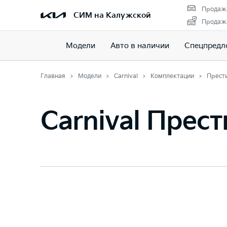
Продажа
СИМ на Калужской
Продажа
Модели
Авто в наличии
Спецпредл
Главная
Модели
Carnival
Комплектации
Прест
Carnival Прес