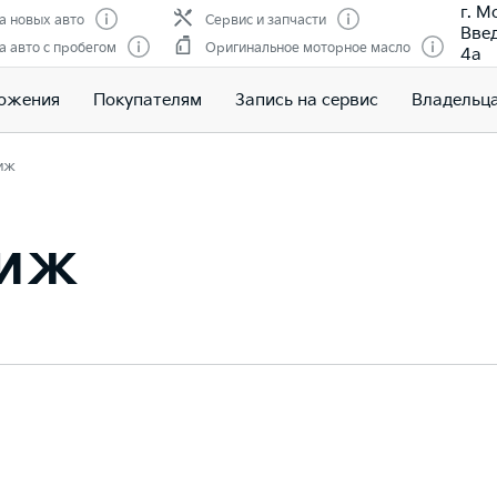
г. М
 новых авто
Сервис и запчасти
Введ
 авто с пробегом
Оригинальное моторное масло
4а
ожения
Покупателям
Запись на сервис
Владельц
иж
тиж