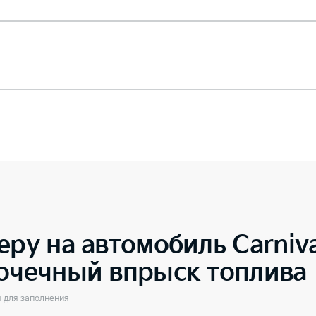
еру на автомобиль
Carniv
точечный впрыск топлива
ы для заполнения